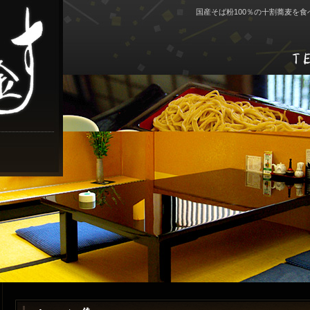
国産そば粉100％の十割蕎麦を