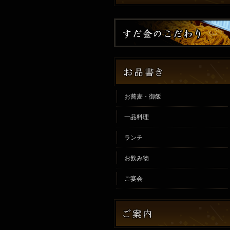
お蕎麦・御飯
一品料理
ランチ
お飲み物
ご宴会